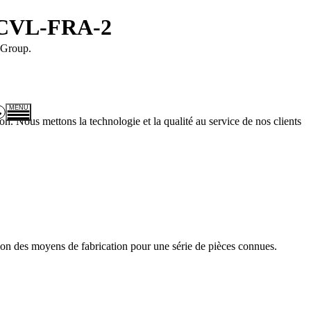
 CCVL-FRA-2
 Group.
MENU
 Nous mettons la technologie et la qualité au service de nos clients
Expertises
Carrières
Actualités
CALIP compétences
Presse et médias
tion des moyens de fabrication pour une série de pièces connues.
+ 33 (0)2 61 79 03 40
 Rue Rembrandt Bugatti - 14370 Moult