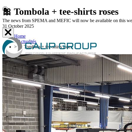
🎀 Tombola + tee-shirts roses
The news from SPEMA and MEFIC will now be available on this websit
31 October 2025
Home
>
Actualités
>
🎀 Tombola + tee-shirts roses