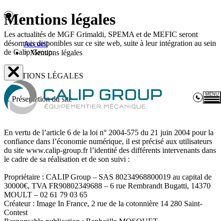
Mentions légales
Les actualités de MGF Grimaldi, SPEMA et de MEFIC seront
désormais disponibles sur ce site web, suite à leur intégration au sein
Accueil
de Calip Group.
>
Mentions légales
MENTIONS LÉGALES
MENU
1. Présentation du site
Ex
En vertu de l’article 6 de la loi n° 2004-575 du 21 juin 2004 pour la
C
confiance dans l’économie numérique, il est précisé aux utilisateurs
du site www.calip-group.fr l’identité des différents intervenants dans
le cadre de sa réalisation et de son suivi :
Ac
Propriétaire : CALIP Group – SAS 80234968800019 au capital de
C
30000€, TVA FR90802349688 – 6 rue Rembrandt Bugatti, 14370
co
MOULT – 02 61 79 03 65
Pr
Créateur : Image In France, 2 rue de la cotonnière 14 280 Saint-
mé
Contest