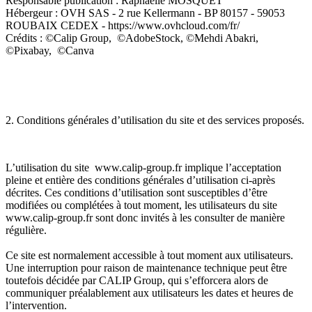
Responsable publication : Raphaëlle MOSQUET
Hébergeur : OVH SAS - 2 rue Kellermann - BP 80157 - 59053
ROUBAIX CEDEX - https://www.ovhcloud.com/fr/
6 Rue
Crédits : ©Calip Group, ©AdobeStock, ©Mehdi Abakri,
Rembran
©Pixabay, ©Canva
Bugatti -
14370
Moult
C
2. Conditions générales d’utilisation du site et des services proposés.
E
L’utilisation du site www.calip-group.fr implique l’acceptation
pleine et entière des conditions générales d’utilisation ci-après
décrites. Ces conditions d’utilisation sont susceptibles d’être
modifiées ou complétées à tout moment, les utilisateurs du site
www.calip-group.fr sont donc invités à les consulter de manière
régulière.
Ce site est normalement accessible à tout moment aux utilisateurs.
Une interruption pour raison de maintenance technique peut être
toutefois décidée par CALIP Group, qui s’efforcera alors de
communiquer préalablement aux utilisateurs les dates et heures de
l’intervention.