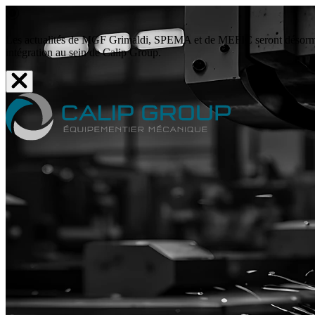
Les actualités de MGF Grimaldi, SPEMA et de MEFIC seront désormais 
intégration au sein de Calip Group.