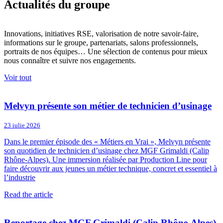
Actualités du groupe
Innovations, initiatives RSE, valorisation de notre savoir-faire,
informations sur le groupe, partenariats, salons professionnels,
portraits de nos équipes…
Une sélection de contenus pour mieux
nous connaître et suivre nos engagements.
Voir tout
Melvyn présente son métier de technicien d’usinage
23 iulie 2026
Dans le premier épisode des « Métiers en Vrai », Melvyn présente
son quotidien de technicien d’usinage chez MGF Grimaldi (Calip
Rhône-Alpes). Une immersion réalisée par Production Line pour
faire découvrir aux jeunes un métier technique, concret et essentiel à
l’industrie
Read the article
Reportage chez MGF Grimaldi (Calip Rhône-Alpes)