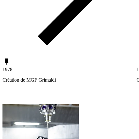
1978
1
Création de MGF Grimaldi
C