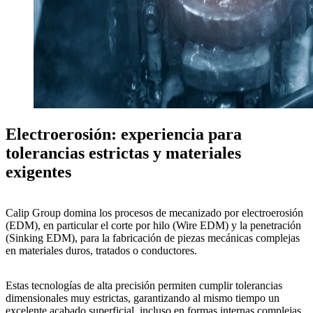
Electroerosión: experiencia para
tolerancias estrictas y materiales
exigentes
Calip Group
domina los procesos de
mecanizado por electroerosión
(EDM)
, en particular el
corte por hilo (Wire EDM)
y la
penetración
(Sinking EDM)
, para la fabricación de
piezas mecánicas complejas
en materiales
duros
,
tratados
o
conductores
.
Estas
tecnologías de alta precisión
permiten cumplir
tolerancias
dimensionales muy estrictas
, garantizando al mismo tiempo un
excelente acabado superficial
, incluso en
formas internas complejas
.