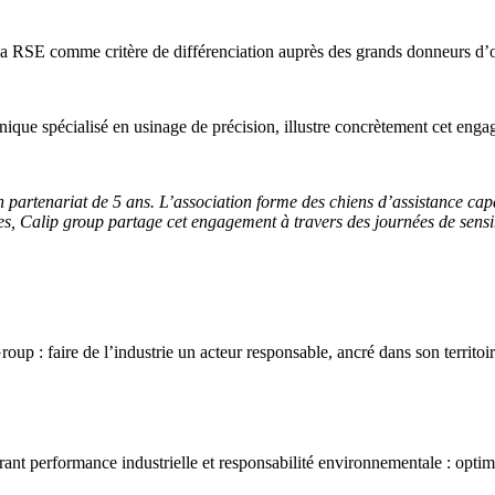
la RSE comme critère de différenciation auprès des grands donneurs d’or
ique spécialisé en usinage de précision
, illustre concrètement cet enga
artenariat de 5 ans. L’association forme des chiens d’assistance capab
tes, Calip group partage cet engagement à travers des journées de sensibi
oup : faire de l’industrie un acteur responsable, ancré dans son territoi
rant performance industrielle et responsabilité environnementale : opti