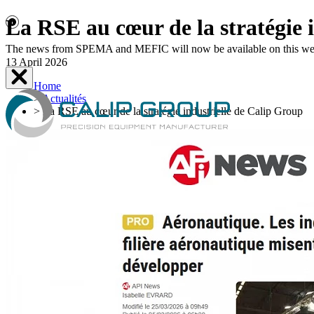
La RSE au cœur de la stratégie 
The news from SPEMA and MEFIC will now be available on this websit
13 April 2026
Home
>
Actualités
>
La RSE au cœur de la stratégie industrielle de Calip Group