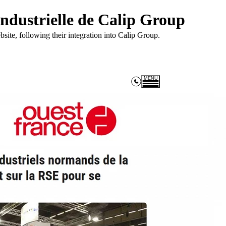
industrielle de Calip Group
e, following their integration into Calip Group.
MENU
Expertise
Careers
News
CALIP compétences
6 Rue Rembrandt Bugatti - 1